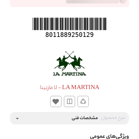
8011889250129
LA MARTINA - لا مارتینا
شرح محصول:
مشخصات فنی
arrow_drop_down
ویژگی‌های عمومی