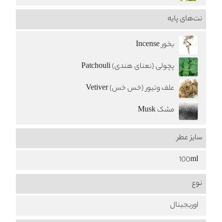
نت‌های پایه
بخور Incense
پچولی (نعنای هندی) Patchouli
علف وتیور (خس خس) Vetiver
مشک Musk
سایز عطر
100ml
نوع
اوریجینال