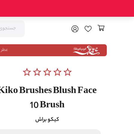
عطر 
star_border
star_border
star_border
star_border
star_border
Kiko Brushes Blush Face
10 Brush
کیکو براش