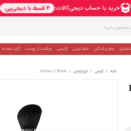
شقایق
عطر و ادکلن
عطر ایرانی
آرایشی
مراقبت از پوست
کارت هدیه
خانه
/
آرایش
/
ابزار آرایش
/
Kiko Brushes Blush Face 10 Brush