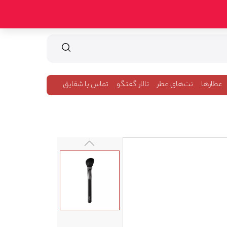
عطارها
نت‌های عطر
تالار گفتگو
تماس با شقایق