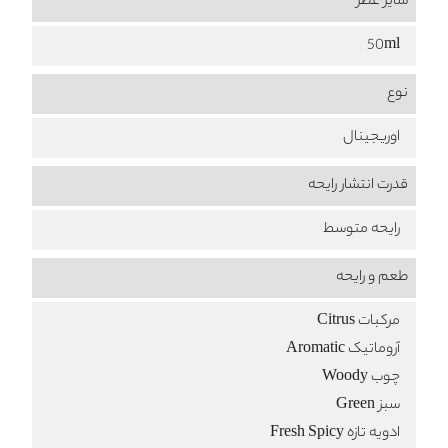
سایز عطر
50ml
نوع
اوریجینال
قدرت انتشار رایحه
رایحه متوسط
طعم‌ و رایحه
مرکبات Citrus
آروماتیک Aromatic
چوب Woody
سبز Green
ادویه تازه Fresh Spicy