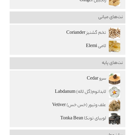
زنجبیل Ginger
نت‌های میانی
تخم گشنیز Coriander
لامی Elemi
نت‌های پایه
سرو Cedar
لابدانوم(گل لاله) Labdanum
علف وتیور (خس خس) Vetiver
لوبیای تونکا Tonka Bean