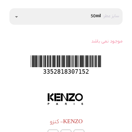
سایز عطر:
50ml
arrow_drop_down
موجود نمی باشد
3352818307152
KENZO- کنزو