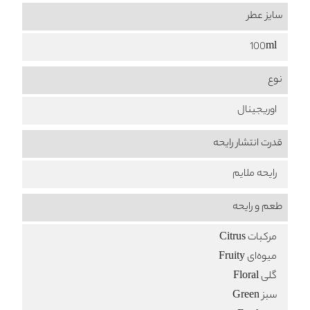
سایز عطر
100ml
نوع
اوریجینال
قدرت انتشار رایحه
رایحه ملایم
طعم‌ و رایحه
مرکبات Citrus
میوه‌ای Fruity
گلی Floral
سبز Green