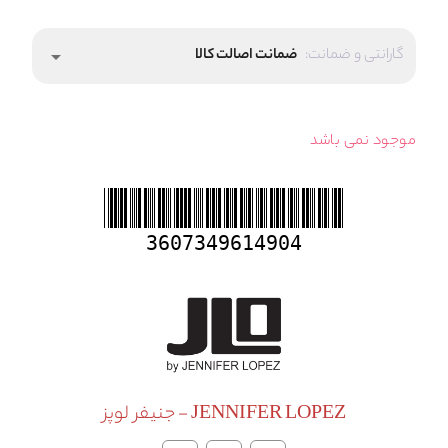
گارانتی و ضمانت:
ضمانت اصالت کالا
arrow_drop_down
موجود نمی باشد
3607349614904
JENNIFER LOPEZ - جنیفر لوپز