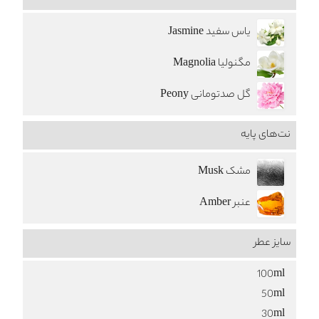
یاس سفید Jasmine
مگنولیا Magnolia
گل صدتومانی Peony
نت‌های پایه
مشک Musk
عنبر Amber
سایز عطر
100ml
50ml
30ml