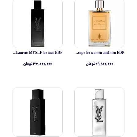
Yves Saint Laurent MYSLF for men EDP
Simone Andreoli Tulum Junglescape for women and men EDP
۲۹,۸۰۰,۰۰۰ تومان
۳۳,۰۰۰,۰۰۰ تومان