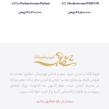
Yves Saint Laurent MYSLF Le Parfum for men Parfum
Yves Saint Laurent MYSLF L Absolu for men PARFUM
۴۹,۵۰۰,۰۰۰ تومان
۳۶,۳۰۰,۰۰۰ تومان
فروشگاه اینترنتی خرید عطر و ادکلن اورجینال شقایق مفتخر به
فروش کلیه برندهای معتبر خارجی و ایرانی عطر زنانه، عطر مردانه
در محیط آنلاین است. هم‌ اکنون به خانواده بزرگ شقایق
بپیوندید و تفاوت را احساس کنید و از خرید خود لذت ببرید.
بیشتر در باره شقایق بدانید