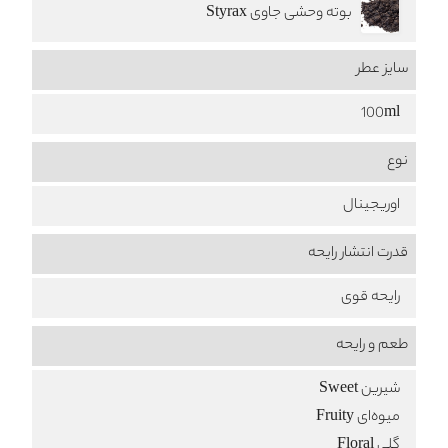
بوته وحشی جاوی Styrax
سایز عطر
100ml
نوع
اوریجینال
قدرت انتشار رایحه
رایحه قوی
طعم‌ و رایحه
شیرین Sweet
میوه‌ای Fruity
گلی Floral