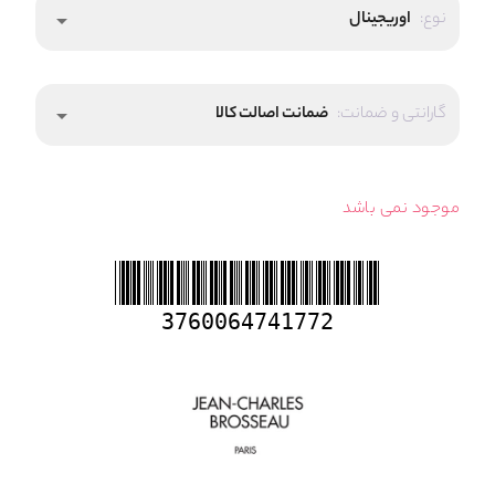
نوع:
اوریجینال
arrow_drop_down
گارانتی و ضمانت:
ضمانت اصالت کالا
arrow_drop_down
موجود نمی باشد
3760064741772