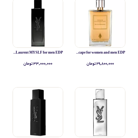
Yves Saint Laurent MYSLF for men EDP
Simone Andreoli Tulum Junglescape for women and men EDP
۲۹,۸۰۰,۰۰۰ تومان
۳۳,۰۰۰,۰۰۰ تومان