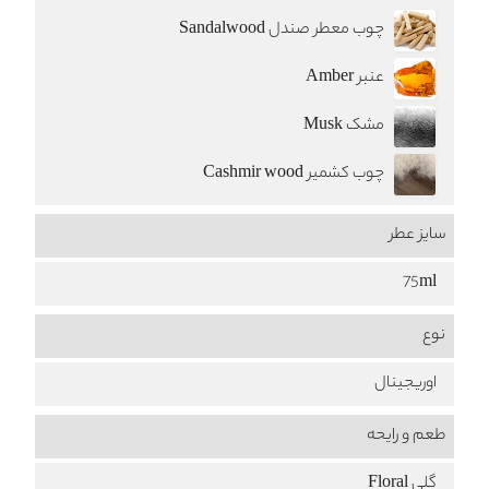
چوب معطر صندل Sandalwood
عنبر Amber
مشک Musk
چوب کشمیر Cashmir wood
سایز عطر
75ml
نوع
اوریجینال
طعم‌ و رایحه
گلی Floral