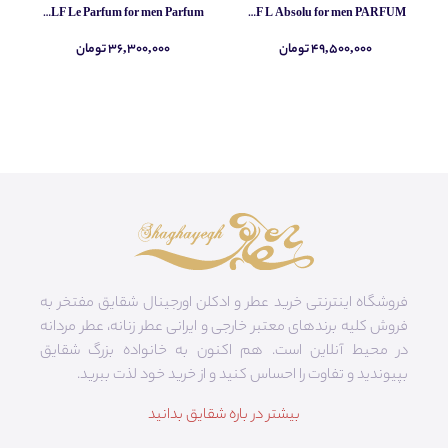
Yves Saint Laurent MYSLF Le Parfum for men Parfum
Yves Saint Laurent MYSLF L Absolu for men PARFUM
۴۹,۵۰۰,۰۰۰ تومان
۳۶,۳۰۰,۰۰۰ تومان
فروشگاه اینترنتی خرید عطر و ادکلن اورجینال شقایق مفتخر به
فروش کلیه برندهای معتبر خارجی و ایرانی عطر زنانه، عطر مردانه
در محیط آنلاین است. هم‌ اکنون به خانواده بزرگ شقایق
بپیوندید و تفاوت را احساس کنید و از خرید خود لذت ببرید.
بیشتر در باره شقایق بدانید