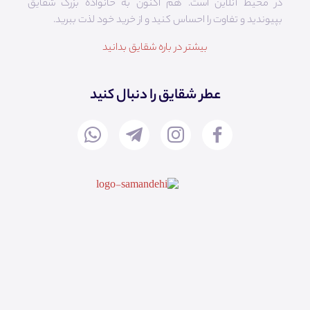
در محیط آنلاین است. هم‌ اکنون به خانواده بزرگ شقایق
بپیوندید و تفاوت را احساس کنید و از خرید خود لذت ببرید.
بیشتر در باره شقایق بدانید
عطر شقایق را دنبال کنید