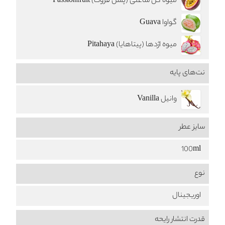
میوه گل ساعتی (پشن فروت) Passionfruit
گواوا Guava
میوه اژدها (پیتاهایا) Pitahaya
نت‌های پایه
وانیل Vanilla
سایز عطر
100ml
نوع
اوریجینال
قدرت انتشار رایحه