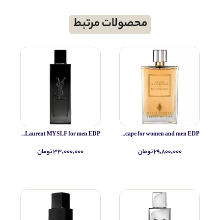
محصولات مرتبط
Yves Saint Laurent MYSLF for men EDP
Simone Andreoli Tulum Junglescape for women and men EDP
۲۹,۸۰۰,۰۰۰ تومان
۳۳,۰۰۰,۰۰۰ تومان