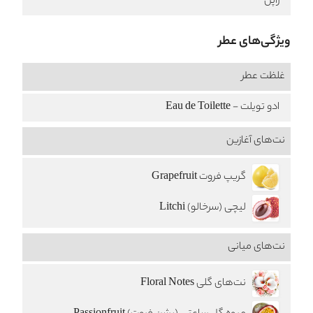
ژاپن
ویژگی‌های عطر
غلظت عطر
ادو تویلت - Eau de Toilette
نت‌های آغازین
گریپ فروت Grapefruit
لیچی (سرخالو) Litchi
نت‌های میانی
نت‌های گلی Floral Notes