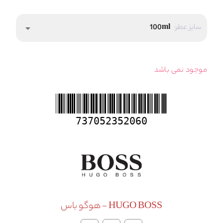
سایز عطر:
100ml
arrow_drop_down
موجود نمی باشد
737052352060
HUGO BOSS - هوگو باس