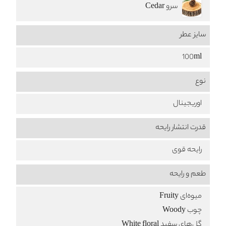
سرو Cedar
سایز عطر
100ml
نوع
اوریجینال
قدرت انتشار رایحه
رایحه قوی
طعم‌ و رایحه
میوه‌ای Fruity
چوب Woody
گل‌های سفید White floral