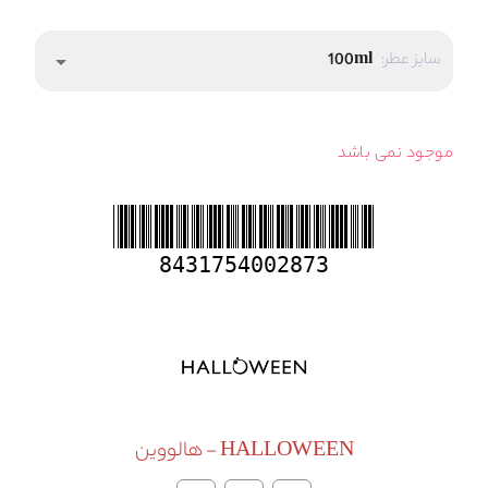
سایز عطر:
100ml
arrow_drop_down
موجود نمی باشد
8431754002873
HALLOWEEN - هالووین