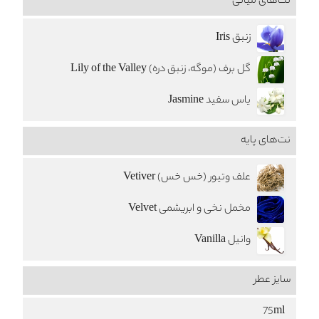
نت‌های میانی
زنبق Iris
گل برف (موگه، زنبق دره) Lily of the Valley
یاس سفید Jasmine
نت‌های پایه
علف وتیور (خس خس) Vetiver
مخمل نخی و ابریشمی Velvet
وانیل Vanilla
سایز عطر
75ml