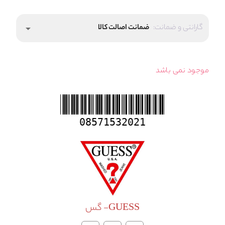
گارانتی و ضمانت:
ضمانت اصالت کالا
arrow_drop_down
موجود نمی باشد
08571532021
GUESS- گس