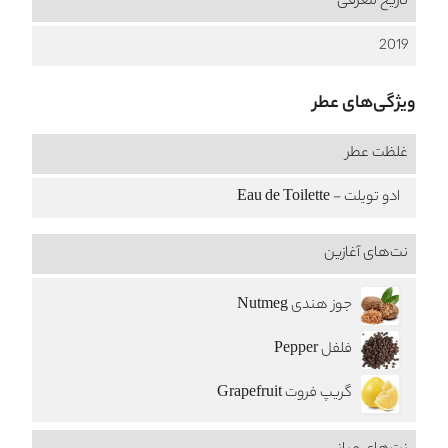
تاریخ معرفی
2019
ویژگی‌های عطر
غلظت عطر
ادو تویلت - Eau de Toilette
نت‌های آغازین
جوز هندی Nutmeg
فلفل Pepper
گریپ فروت Grapefruit