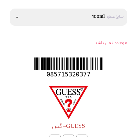
سایز عطر:
100ml
arrow_drop_down
موجود نمی باشد
085715320377
GUESS- گس