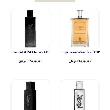
Yves Saint Laurent MYSLF for men EDP
Simone Andreoli Tulum Junglescape for women and men EDP
۲۹,۸۰۰,۰۰۰ تومان
۳۳,۰۰۰,۰۰۰ تومان