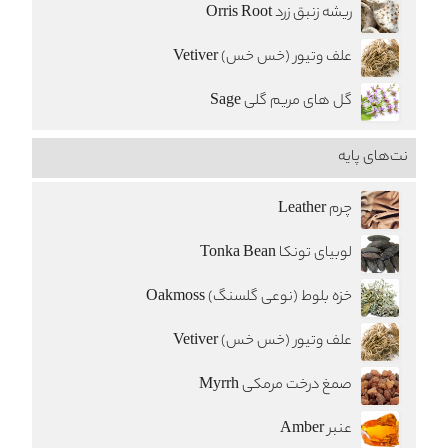
ریشه زنبق زرد Orris Root
علف وتیور (خس خس) Vetiver
گل های مریم گلی Sage
نت‌های پایه
چرم Leather
لوبیای تونکا Tonka Bean
خزه بلوط (نوعی گلسنگ) Oakmoss
علف وتیور (خس خس) Vetiver
صمغ درخت مرمکی Myrrh
عنبر Amber