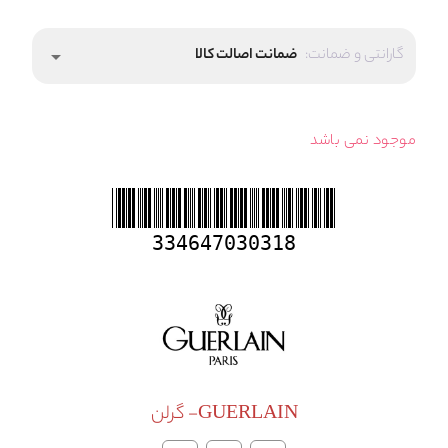
گارانتی و ضمانت:
ضمانت اصالت کالا
arrow_drop_down
موجود نمی باشد
334647030318
GUERLAIN- گرلن