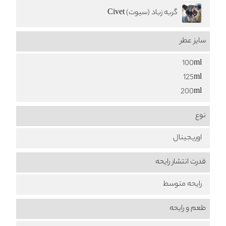
گربه زباد (سیوت) Civet
سایز عطر
100ml
125ml
200ml
نوع
اوریجینال
قدرت انتشار رایحه
رایحه متوسط
طعم‌ و رایحه