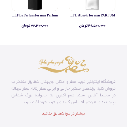
Yves Saint Laurent MYSLF Le Parfum for men Parfum
Yves Saint Laurent MYSLF L Absolu for men PARFUM
۴۹,۵۰۰,۰۰۰ تومان
۳۶,۳۰۰,۰۰۰ تومان
فروشگاه اینترنتی خرید عطر و ادکلن اورجینال شقایق مفتخر به
فروش کلیه برندهای معتبر خارجی و ایرانی عطر زنانه، عطر مردانه
در محیط آنلاین است. هم‌ اکنون به خانواده بزرگ شقایق
بپیوندید و تفاوت را احساس کنید و از خرید خود لذت ببرید.
بیشتر در باره شقایق بدانید