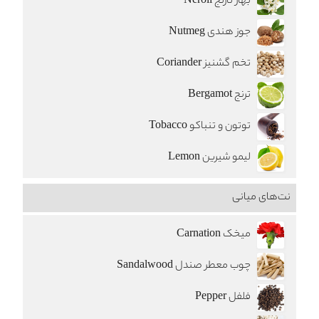
بهار نارنج Neroli
جوز هندی Nutmeg
تخم گشنیز Coriander
ترنج Bergamot
توتون و تنباکو Tobacco
لیمو شیرین Lemon
نت‌های میانی
میخک Carnation
چوب معطر صندل Sandalwood
فلفل Pepper