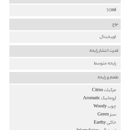
50ml
نوع
اوریجینال
قدرت انتشار رایحه
رایحه متوسط
طعم‌ و رایحه
مرکبات Citrus
آروماتیک Aromatic
چوب Woody
سبز Green
خاکی Earthy