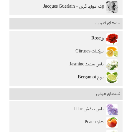
ژاک ادوارد گرلن - Jacques Guerlain
نت‌های آغازین
رز Rose
مرکبات Citruses
یاس سفید Jasmine
ترنج Bergamot
نت‌های میانی
یاس بنفش Lilac
هلو Peach