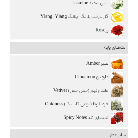
یاس سفید Jasmine
گل درخت یلانگ-یلانگ Ylang-Ylang
رز Rose
نت‌های پایه
عنبر Amber
دارچین Cinnamon
علف وتیور (خس خس) Vetiver
خزه بلوط (نوعی گلسنگ) Oakmoss
نت‌های تند Spicy Notes
سایز عطر