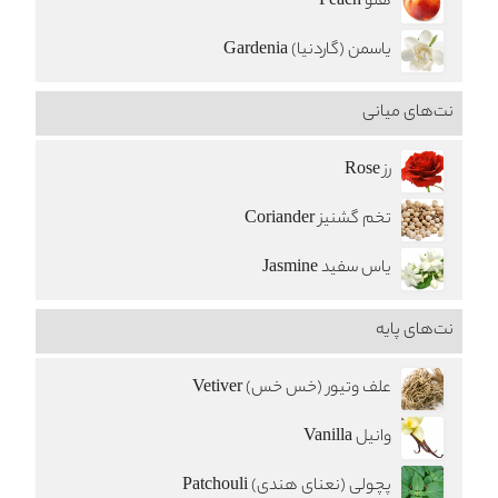
هلو Peach
یاسمن (گاردنیا) Gardenia
نت‌های میانی
رز Rose
تخم گشنیز Coriander
یاس سفید Jasmine
نت‌های پایه
علف وتیور (خس خس) Vetiver
وانیل Vanilla
پچولی (نعنای هندی) Patchouli