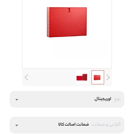
نوع:
اوریجینال
arrow_drop_down
گارانتی و ضمانت:
ضمانت اصالت کالا
arrow_drop_down