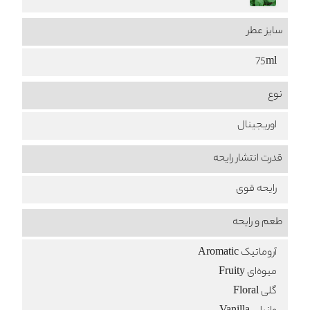
سایز عطر
75ml
نوع
اوریجینال
قدرت انتشار رایحه
رایحه قوی
طعم‌ و رایحه
آروماتیک Aromatic
میوه‌ای Fruity
گلی Floral