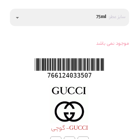
سایز عطر:
75ml
arrow_drop_down
موجود نمی باشد
766124033507
GUCCI- گوچی