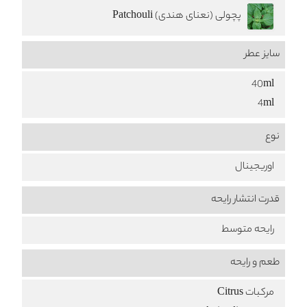
پچولی (نعنای هندی) Patchouli
سایز عطر
40ml
4ml
نوع
اوریجینال
قدرت انتشار رایحه
رایحه متوسط
طعم‌ و رایحه
مرکبات Citrus