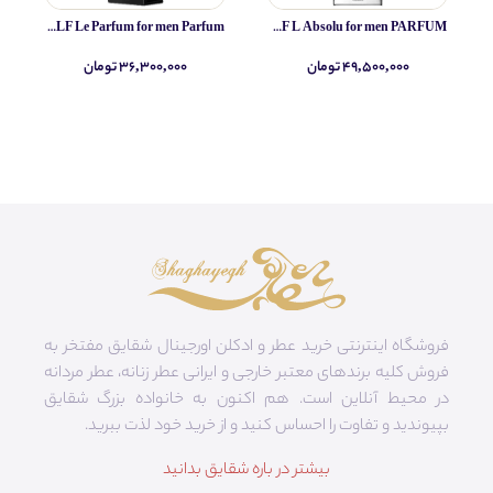
Yves Saint Laurent MYSLF Le Parfum for men Parfum
Yves Saint Laurent MYSLF L Absolu for men PARFUM
۴۹,۵۰۰,۰۰۰ تومان
۳۶,۳۰۰,۰۰۰ تومان
فروشگاه اینترنتی خرید عطر و ادکلن اورجینال شقایق مفتخر به
فروش کلیه برندهای معتبر خارجی و ایرانی عطر زنانه، عطر مردانه
در محیط آنلاین است. هم‌ اکنون به خانواده بزرگ شقایق
بپیوندید و تفاوت را احساس کنید و از خرید خود لذت ببرید.
بیشتر در باره شقایق بدانید