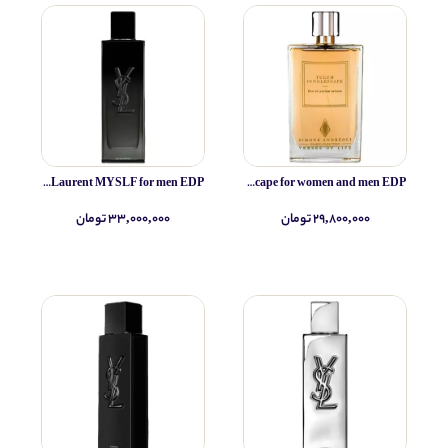
Yves Saint Laurent MYSLF for men EDP
Simone Andreoli Tulum Junglescape for women and men EDP
۲۹,۸۰۰,۰۰۰ تومان
۳۳,۰۰۰,۰۰۰ تومان