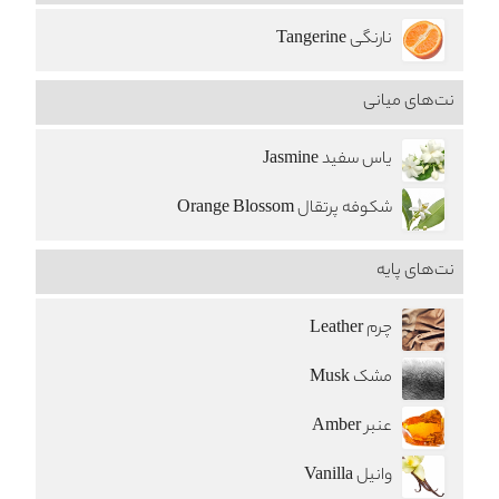
نارنگی Tangerine
نت‌های میانی
یاس سفید Jasmine
شکوفه پرتقال Orange Blossom
نت‌های پایه
چرم Leather
مشک Musk
عنبر Amber
وانیل Vanilla