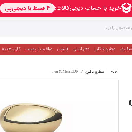
شقایق
عطر و ادکلن
عطر ایرانی
آرایشی
مراقبت از پوست
کارت هدیه
خانه
/
عطر و ادکلن
/
Giorgio Armani Prive Oud Royal For Women & Men EDP