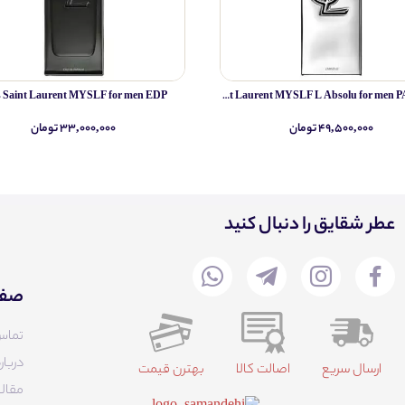
s Saint Laurent MYSLF for men EDP
Yves Saint Laurent MYSLF L Absolu for men PARFUM
۴۹,۵۰۰,۰۰۰ تومان
۳۳,۰۰۰,۰۰۰ تومان
عطر شقایق را دنبال کنید
صفح
تماس
دربار
ارسال سریع
اصالت کالا
بهترن قیمت
مقالا