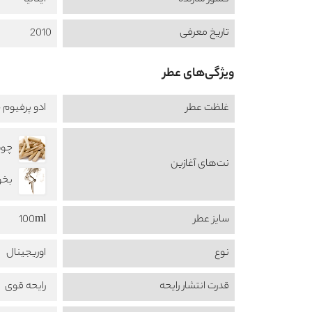
کشور سازنده
ایتالیا
تاریخ معرفی
2010
ویژگی‌های عطر
غلظت عطر
ادو پرفیوم -  de Perfume
چوب 
نت‌های آغازین
بخور nse
سایز عطر
100ml
نوع
اوریجینال
قدرت انتشار رایحه
رایحه قوی