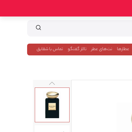
عطارها
نت‌های عطر
تالار گفتگو
تماس با شقایق