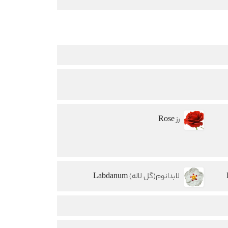
رز Rose
لابدانوم(گل لاله) Labdanum