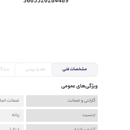
3605520284489
مشخصات فنی
نقد و بررسی
دیدگاه
ویژگی‌های عمومی
گارانتی و ضمانت
ضمانت اصال
جنسیت
زنانه