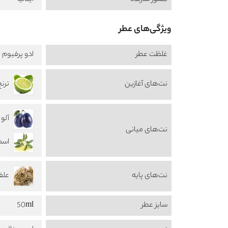
کشور سازنده
ایتالیا
ویژگی‌های عطر
غلظت عطر
ادو پرفیوم -  de Perfume
نت‌های آغازین
ترنج amot
آلو س
نت‌های میانی
اسمان
نت‌های پایه
علف 
سایز عطر
50ml