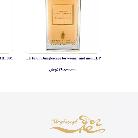
Simone Andreoli Tulum Junglescape for women and men EDP
۲۹,۸۰۰,۰۰۰ تومان