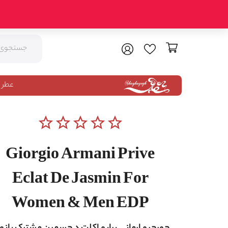
عطر 
star_border
star_border
star_border
star_border
star_border
Giorgio Armani Prive
Eclat De Jasmin For
Women & Men EDP