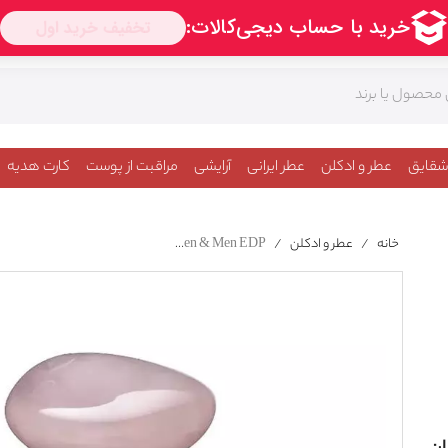
شقایق
عطر و ادکلن
عطر ایرانی
آرایشی
مراقبت از پوست
کارت هدیه
خانه
/
عطر و ادکلن
/
Giorgio Armani Prive Eclat De Jasmin For Women & Men EDP