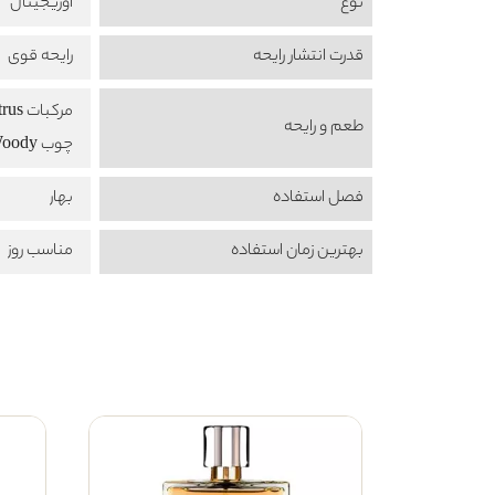
نوع
اوریجینال
قدرت انتشار رایحه
رایحه قوی
مرکبات Citrus
طعم‌ و رایحه
چوب Woody
فصل استفاده
بهار
بهترین زمان استفاده
مناسب روز