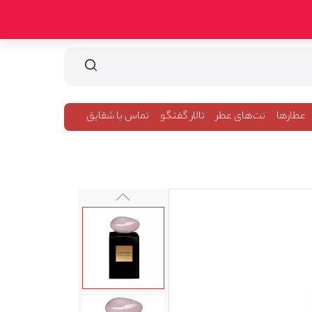
عطارها
نت‌های عطر
تالار گفتگو
تماس با شقایق