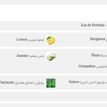
Eau
Berg
لیمو شیرین Lemon
یاه Plum
یاس سفید Jasmine
توس Osmanthus
وتیور (خس خس) Vetiver
پچولی (نعنای هندی) Patchouli