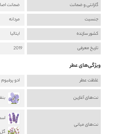
گارانتی و ضمانت
ضمانت اصال
جنسیت
مردانه
کشور سازنده
ایتالیا
تاریخ معرفی
2019
ویژگی‌های عطر
غلظت عطر
ادو پرفیوم -  de Perfume
نت‌های آغازین
بنفشه 
اسطو
نت‌های میانی
گل ه