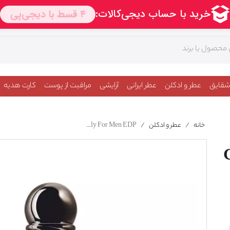
شقایق
عطر و ادکلن
عطر ایرانی
آرایشی
مراقبت از پوست
کارت هدیه
خانه
/
عطر و ادکلن
/
Giorgio Armani Emporio Stronger With You Intensely For Men EDP