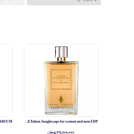
Simone Andreoli Tulum Junglescape for women and men EDP
۲۹,۸۰۰,۰۰۰ تومان