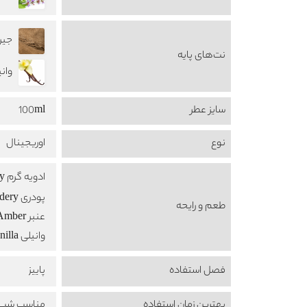
جیر uede
نت‌های پایه
وانیل a
سایز عطر
100ml
نوع
اوریجینال
ادویه گرم Warm Spicy
پودری Powdery
طعم‌ و رایحه
عنبر Amber
وانیلی Vanilla
فصل استفاده
پاییز
بهترین زمان استفاده
مناسب شب