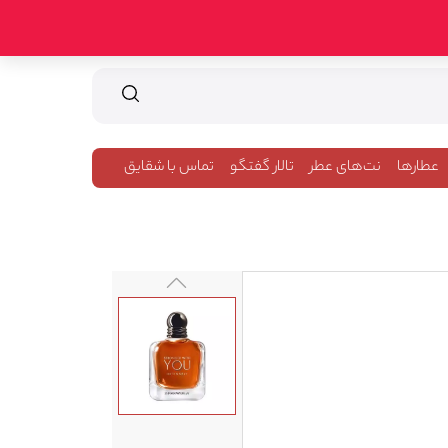
عطارها
نت‌های عطر
تالار گفتگو
تماس با شقایق