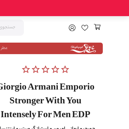
عطر 
star_border
star_border
star_border
star_border
star_border
Giorgio Armani Emporio
Stronger With You
Intensely For Men EDP