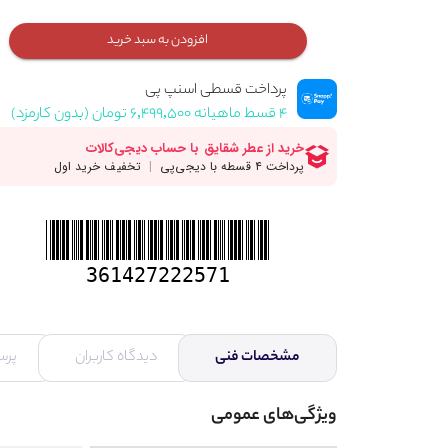
افزودن به سبد خرید
پرداخت قسطی اسنپ پی
۴ قسط ماهیانه ۶,۴۹۹,۵۰۰ تومان (بدون کارمزد)
361427222571
مشخصات فنی
دیدگاه کاربران
پرس
ویژگی‌های عمومی