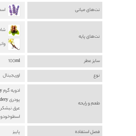
نت‌های میانی
اسطو
شاه بل
نت‌های پایه
وانیل a
سایز عطر
100ml
نوع
اوریجینال
ادویه گرم Warm Spicy
پودری Powdery
طعم‌ و رایحه
عرق نیشکر Rum
اسطوخودوس nder
فصل استفاده
پاییز