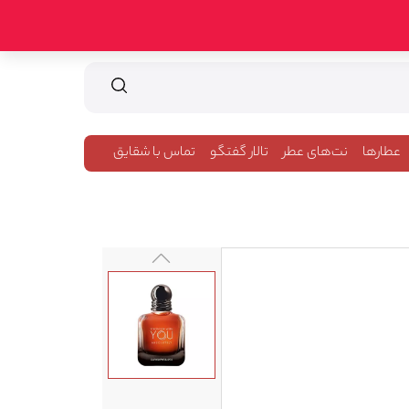
عطارها
نت‌های عطر
تالار گفتگو
تماس با شقایق