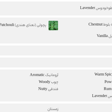
خودوس Lavender
وط Chestnut
پچولی (نعنای هندی) Patchouli
Vanill
آروماتیک Aromatic
چوب Woody
فندقی Nutty
Lave
زمستان