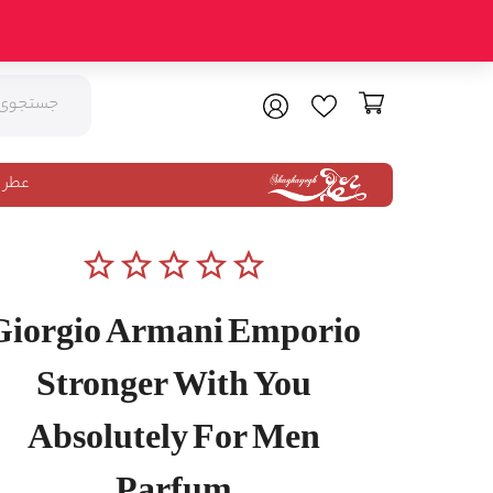
عطر 
star_border
star_border
star_border
star_border
star_border
Giorgio Armani Emporio
Stronger With You
Absolutely For Men