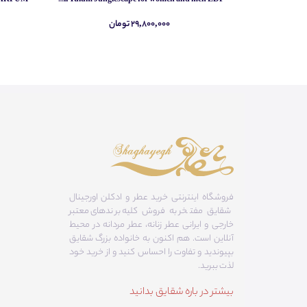
Simone Andreoli Tulum Junglescape for women and men EDP
۲۹,۸۰۰,۰۰۰ تومان
فروشگاه اینترنتی خرید عطر و ادکلن اورجینال
شقایق مفتخر به فروش کلیه برندهای معتبر
خارجی و ایرانی عطر زنانه، عطر مردانه در محیط
آنلاین است. هم‌ اکنون به خانواده بزرگ شقایق
بپیوندید و تفاوت را احساس کنید و از خرید خود
لذت ببرید.
بیشتر در باره شقایق بدانید