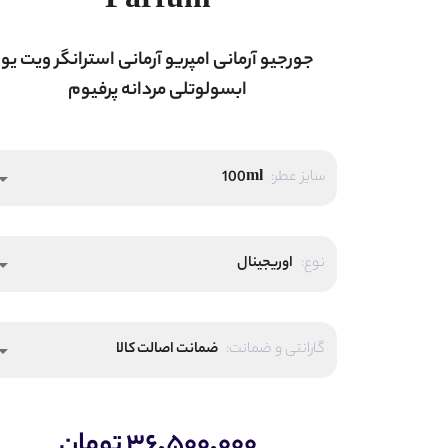
Parfum
جورجیو آرمانی امپریو آرمانی استرانگر ویت یو
ابسولوتلی مردانه پرفیوم
سایز عطر:
100ml
_drop_down
نوع:
اوریجینال
_drop_down
گارانتی و ضمانت:
ضمانت اصالت کالا
_drop_down
۳۶,۵۰۰,۰۰۰ تومان