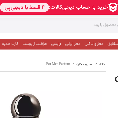
شقایق
عطر و ادکلن
عطر ایرانی
آرایشی
مراقبت از پوست
کارت هدیه
خانه
/
عطر و ادکلن
/
Giorgio Armani Emporio Stronger With You Absolutely For Men Parfum