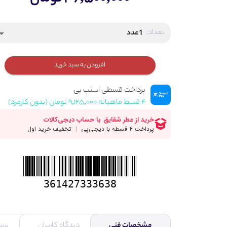
تعداد:
1 عدد
_drop_down
افزودن به سبد خرید
پرداخت قسطی اسنپ پی
۴ قسط ماهیانه ۹,۱۲۵,۰۰۰ تومان (بدون کارمزد)
361427333638
مشخصات فنی
دیدگاه کاربران
پرس