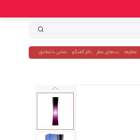
عطارها
نت‌های عطر
تالار گفتگو
تماس با شقایق