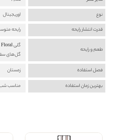
سایز عطر
75ml
نوع
اوریجینال
قدرت انتشار رایحه
رایحه متوس
گلی Floral
طعم‌ و رایحه
گل‌های سفید  floral
فصل استفاده
زمستان
بهترین زمان استفاده
مناسب شب