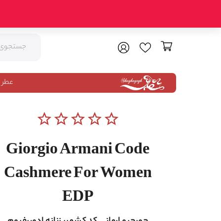
عطر 
star_border
star_border
star_border
star_border
star_border
Giorgio Armani Code
Cashmere For Women
EDP