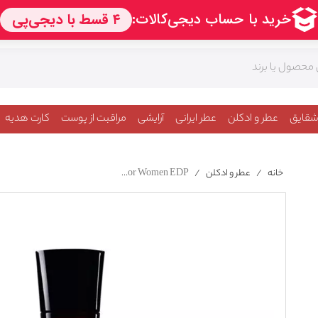
شقایق
عطر و ادکلن
عطر ایرانی
آرایشی
مراقبت از پوست
کارت هدیه
خانه
/
عطر و ادکلن
/
Giorgio Armani Code Cashmere For Women EDP