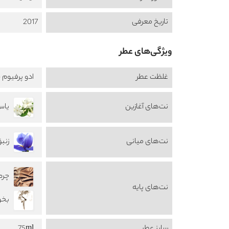
تاریخ معرفی
2017
ویژگی‌های عطر
غلظت عطر
ادو پرفیوم -  de Perfume
نت‌های آغازین
یاس س
نت‌های میانی
زنبق s
چرم ther
نت‌های پایه
بخور nse