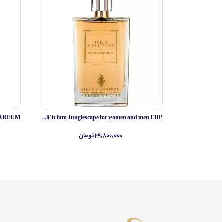
Simone Andreoli Tulum Junglescape for women and men EDP
۲۹,۸۰۰,۰۰۰ تومان