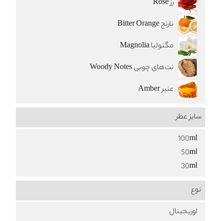
رز Rose
نارنج Bitter Orange
مگنولیا Magnolia
نت‌های چوبی Woody Notes
عنبر Amber
سایز عطر
100ml
50ml
30ml
نوع
اوریجینال