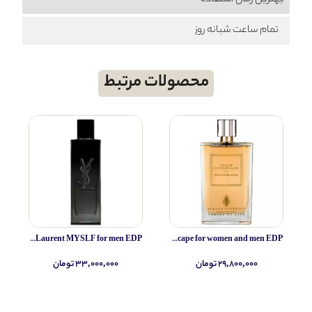
بهترین زمان استفاده
تمام ساعت شبانه روز
محصولات مرتبط
Yves Saint Laurent MYSLF for men EDP
Simone Andreoli Tulum Junglescape for women and men EDP
۲۹,۸۰۰,۰۰۰ تومان
۳۳,۰۰۰,۰۰۰ تومان