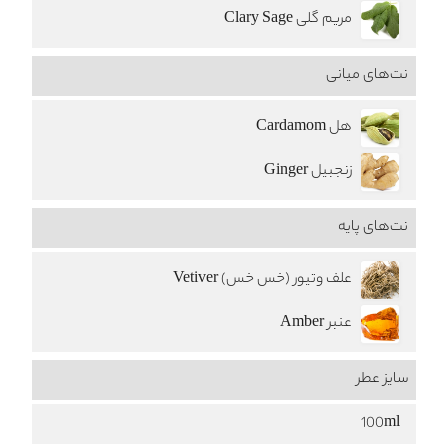
مریم گلی Clary Sage
نت‌های میانی
هل Cardamom
زنجبیل Ginger
نت‌های پایه
علف وتیور (خس خس) Vetiver
عنبر Amber
سایز عطر
100ml