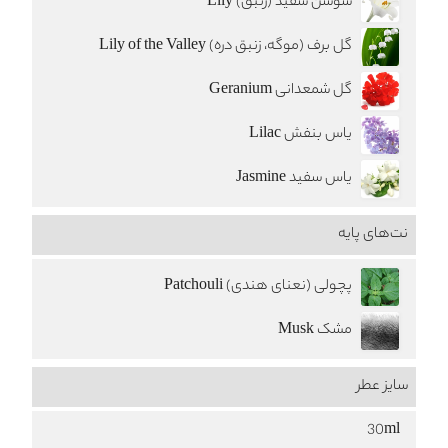
سوسن سفید (زنبق) Lily
گل برف (موگه، زنبق دره) Lily of the Valley
گل شمعدانی Geranium
یاس بنفش Lilac
یاس سفید Jasmine
نت‌های پایه
پچولی (نعنای هندی) Patchouli
مشک Musk
سایز عطر
30ml