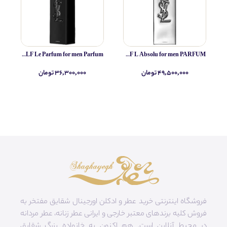
Yves Saint Laurent MYSLF Le Parfum for men Parfum
Yves Saint Laurent MYSLF L Absolu for men PARFUM
۴۹,۵۰۰,۰۰۰ تومان
۳۶,۳۰۰,۰۰۰ تومان
فروشگاه اینترنتی خرید عطر و ادکلن اورجینال شقایق مفتخر به
فروش کلیه برندهای معتبر خارجی و ایرانی عطر زنانه، عطر مردانه
در محیط آنلاین است. هم‌ اکنون به خانواده بزرگ شقایق