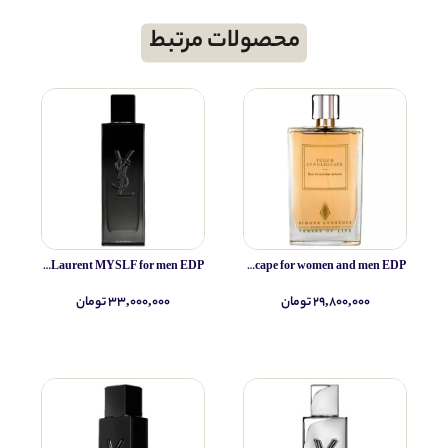
محصولات مرتبط
Yves Saint Laurent MYSLF for men EDP
Simone Andreoli Tulum Junglescape for women and men EDP
۲۹,۸۰۰,۰۰۰ تومان
۳۳,۰۰۰,۰۰۰ تومان