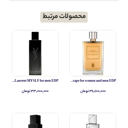
محصولات مرتبط
Yves Saint Laurent MYSLF for men EDP
Simone Andreoli Tulum Junglescape for women and men EDP
۲۹,۸۰۰,۰۰۰ تومان
۳۳,۰۰۰,۰۰۰ تومان