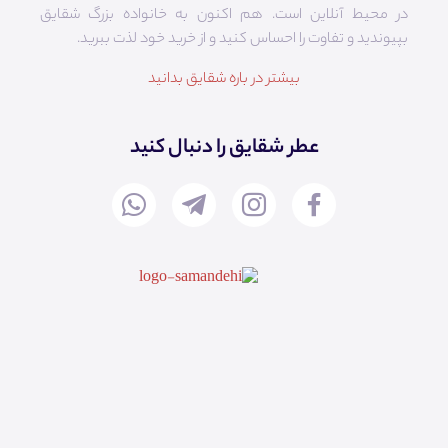
در محیط آنلاین است. هم‌ اکنون به خانواده بزرگ شقایق
بپیوندید و تفاوت را احساس کنید و از خرید خود لذت ببرید.
بیشتر در باره شقایق بدانید
عطر شقایق را دنبال کنید