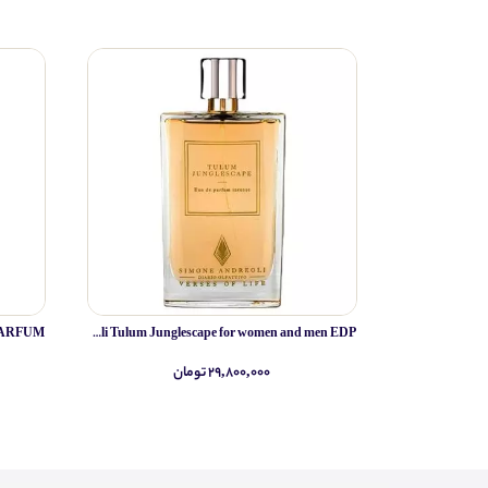
Simone Andreoli Tulum Junglescape for women and men EDP
۲۹,۸۰۰,۰۰۰ تومان