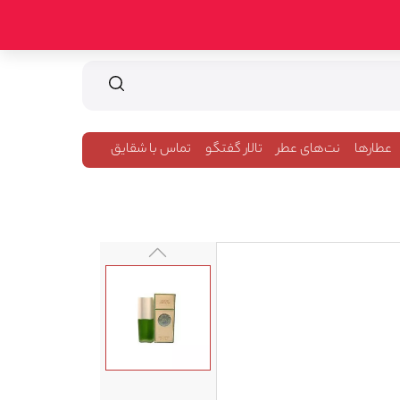
عطارها
نت‌های عطر
تالار گفتگو
تماس با شقایق