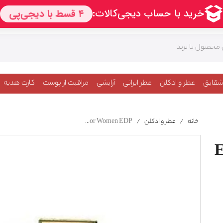
شقایق
عطر و ادکلن
عطر ایرانی
آرایشی
مراقبت از پوست
کارت هدیه
خانه
/
عطر و ادکلن
/
Estee Lauder Celadon For Women EDP
E