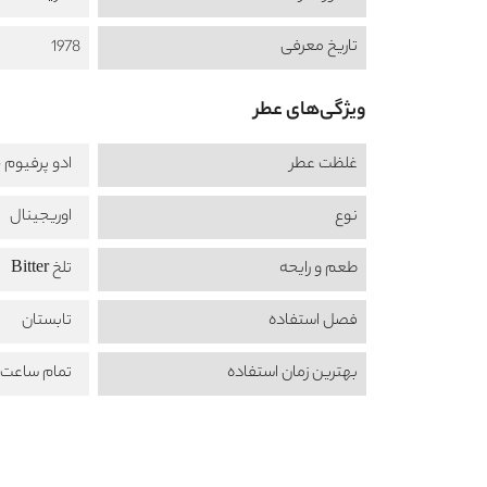
تاریخ معرفی
1978
ویژگی‌های عطر
غلظت عطر
ادو پرفیوم -  de Perfume
نوع
اوریجینال
طعم‌ و رایحه
تلخ Bitter
فصل استفاده
تابستان
بهترین زمان استفاده
تمام ساعت ش