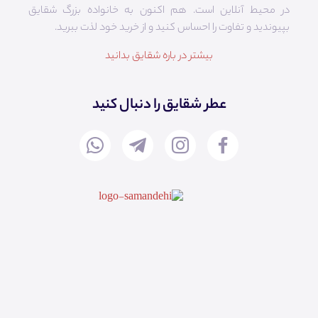
در محیط آنلاین است. هم‌ اکنون به خانواده بزرگ شقایق
بپیوندید و تفاوت را احساس کنید و از خرید خود لذت ببرید.
بیشتر در باره شقایق بدانید
عطر شقایق را دنبال کنید