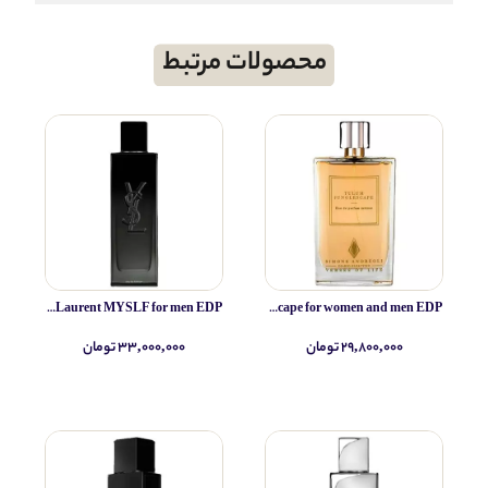
محصولات مرتبط
Yves Saint Laurent MYSLF for men EDP
Simone Andreoli Tulum Junglescape for women and men EDP
۲۹,۸۰۰,۰۰۰ تومان
۳۳,۰۰۰,۰۰۰ تومان