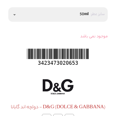
سایز عطر:
50ml
arrow_drop_down
موجود نمی باشد
3423473020653
D&G (DOLCE & GABBANA) - دولچه اند گابانا