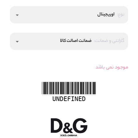
نوع:
اوریجینال
arrow_drop_down
گارانتی و ضمانت:
ضمانت اصالت کالا
arrow_drop_down
موجود نمی باشد
UNDEFINED