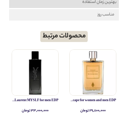
بهترین زمان استفاده
مناسب روز
محصولات مرتبط
Yves Saint Laurent MYSLF for men EDP
Simone Andreoli Tulum Junglescape for women and men EDP
۲۹,۸۰۰,۰۰۰ تومان
۳۳,۰۰۰,۰۰۰ تومان