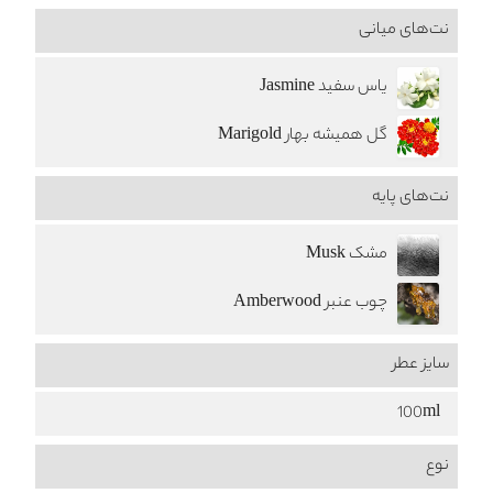
نت‌های میانی
یاس سفید Jasmine
گل همیشه بهار Marigold
نت‌های پایه
مشک Musk
چوب عنبر Amberwood
سایز عطر
100ml
نوع