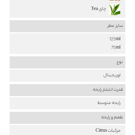
چای Tea
سایز عطر
125ml
75ml
نوع
اوریجینال
قدرت انتشار رایحه
رایحه متوسط
طعم‌ و رایحه
مرکبات Citrus