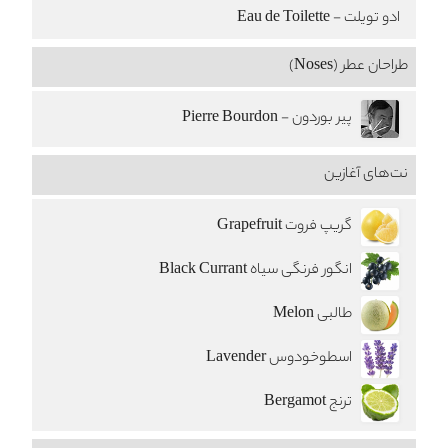
ادو تویلت - Eau de Toilette
طراحان عطر (Noses)
پیر بوردون - Pierre Bourdon
نت‌های آغازین
گریپ فروت Grapefruit
انگور فرنگی سیاه Black Currant
طالبی Melon
اسطوخودوس Lavender
ترنج Bergamot