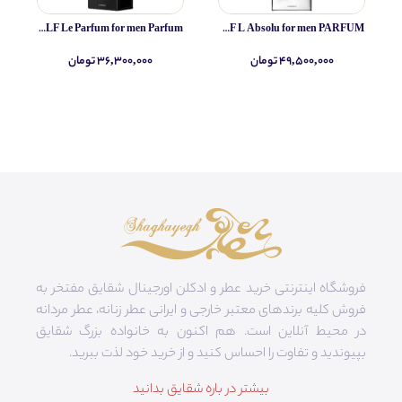
Yves Saint Laurent MYSLF Le Parfum for men Parfum
Yves Saint Laurent MYSLF L Absolu for men PARFUM
۴۹,۵۰۰,۰۰۰ تومان
۳۶,۳۰۰,۰۰۰ تومان
فروشگاه اینترنتی خرید عطر و ادکلن اورجینال شقایق مفتخر به
فروش کلیه برندهای معتبر خارجی و ایرانی عطر زنانه، عطر مردانه
در محیط آنلاین است. هم‌ اکنون به خانواده بزرگ شقایق
بپیوندید و تفاوت را احساس کنید و از خرید خود لذت ببرید.
بیشتر در باره شقایق بدانید