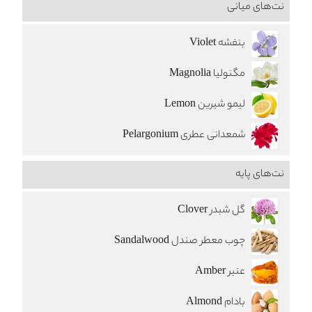
نت‌های میانی
بنفشه Violet
مگنولیا Magnolia
لیمو شیرین Lemon
شمعدانی عطری Pelargonium
نت‌های پایه
گل شبدر Clover
چوب معطر صندل Sandalwood
عنبر Amber
بادام Almond