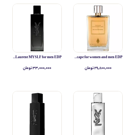
Yves Saint Laurent MYSLF for men EDP
Simone Andreoli Tulum Junglescape for women and men EDP
۲۹,۸۰۰,۰۰۰ تومان
۳۳,۰۰۰,۰۰۰ تومان