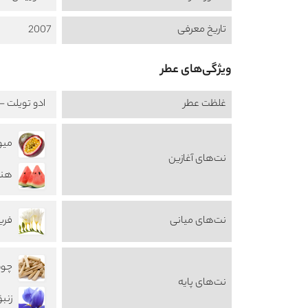
تاریخ معرفی
2007
ویژگی‌های عطر
غلظت عطر
ادو تویلت - au de Toilette
نت‌های آغازین
هندوانه
نت‌های میانی
فریزیا 
چوب 
نت‌های پایه
زنبق s