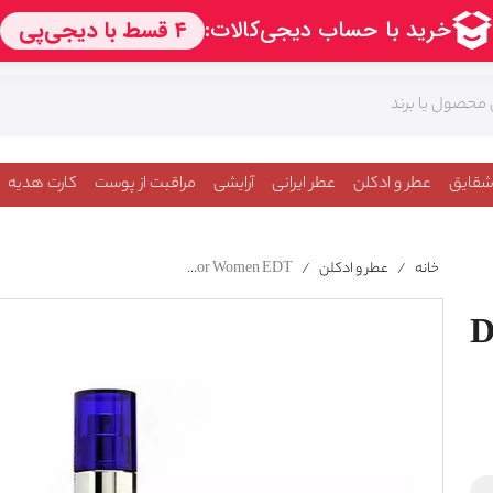
شقایق
عطر و ادکلن
عطر ایرانی
آرایشی
مراقبت از پوست
کارت هدیه
خانه
/
عطر و ادکلن
/
Davidoff Cool Water Wave For Women EDT
D