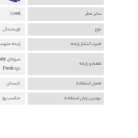
سایز عطر
50ml
نوع
اوریجینال
قدرت انتشار رایحه
رایحه متوس
میوه‌ای Fruity
طعم‌ و رایحه
تازه Fresh
فصل استفاده
تابستان
بهترین زمان استفاده
مناسب روز