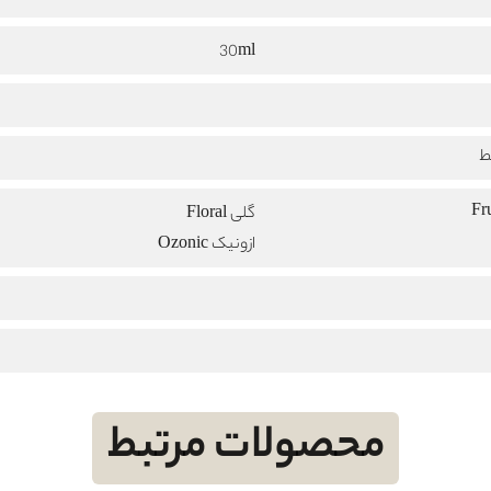
30ml
ط
گلی Floral
ازونیک Ozonic
محصولات مرتبط