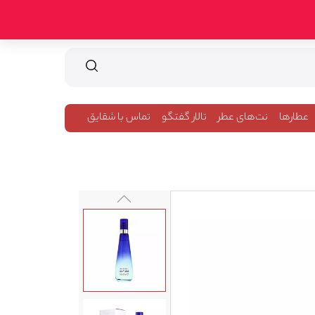
عطارها
نت‌های عطر
تالار گفتگو
تماس با شقایق