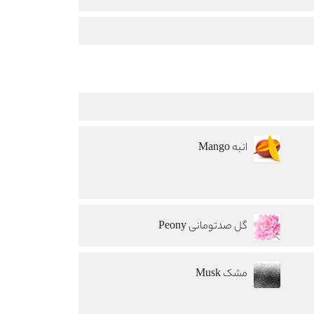
انبه Mango
گل صدتومانی Peony
مشک Musk