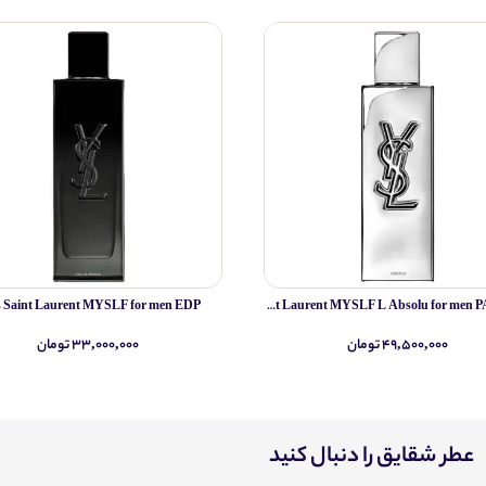
s Saint Laurent MYSLF for men EDP
Yves Saint Laurent MYSLF L Absolu for men PARFUM
۴۹,۵۰۰,۰۰۰ تومان
۳۳,۰۰۰,۰۰۰ تومان
عطر شقایق را دنبال کنید