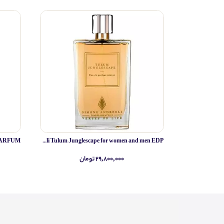
Simone Andreoli Tulum Junglescape for women and men EDP
۲۹,۸۰۰,۰۰۰ تومان