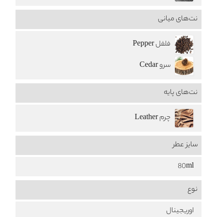
نت‌های میانی
فلفل Pepper
سرو Cedar
نت‌های پایه
چرم Leather
سایز عطر
80ml
نوع
اوریجینال