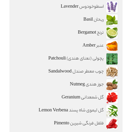
اسطوخودوس Lavender
ریحان Basil
ترنج Bergamot
عنبر Amber
پچولی (نعنای هندی) Patchouli
چوب معطر صندل Sandalwood
جوز هندی Nutmeg
گل شمعدانی Geranium
گل لیموی شاه پسند Lemon Verbena
فلفل فرنگی شيرين Pimento