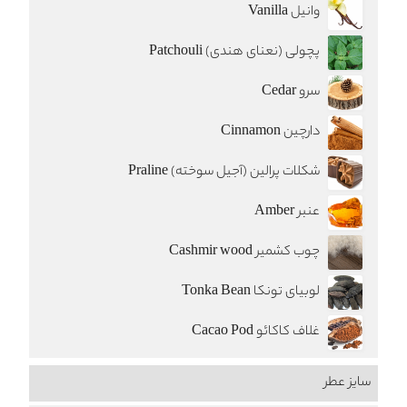
وانیل Vanilla
پچولی (نعنای هندی) Patchouli
سرو Cedar
دارچین Cinnamon
شکلات پرالین (آجیل سوخته) Praline
عنبر Amber
چوب کشمیر Cashmir wood
لوبیای تونکا Tonka Bean
غلاف کاکائو Cacao Pod
سایز عطر