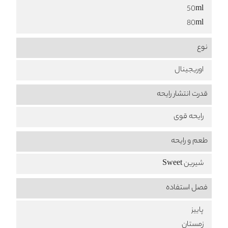
50ml
80ml
نوع
اوریجینال
قدرت انتشار رایحه
رایحه قوی
طعم‌ و رایحه
شیرین Sweet
فصل استفاده
پاییز
زمستان