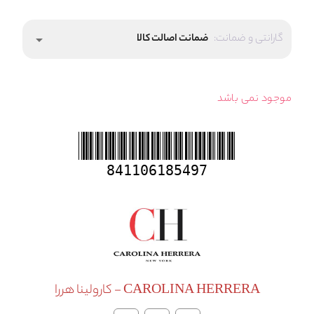
گارانتی و ضمانت:
ضمانت اصالت کالا
arrow_drop_down
موجود نمی باشد
841106185497
CAROLINA HERRERA - کارولینا هررا