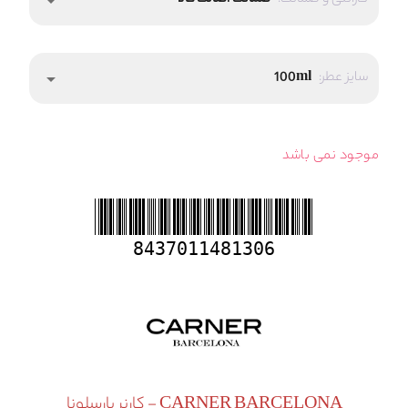
گارانتی و ضمانت:
ضمانت اصالت کالا
arrow_drop_down
سایز عطر:
100ml
arrow_drop_down
موجود نمی باشد
8437011481306
CARNER BARCELONA - کارنر بارسلونا