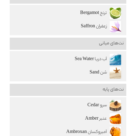
ترنج Bergamot
زعفران Saffron
نت‌های میانی
آب دریا Sea Water
شن Sand
نت‌های پایه
سرو Cedar
عنبر Amber
آمبروکسان Ambroxan