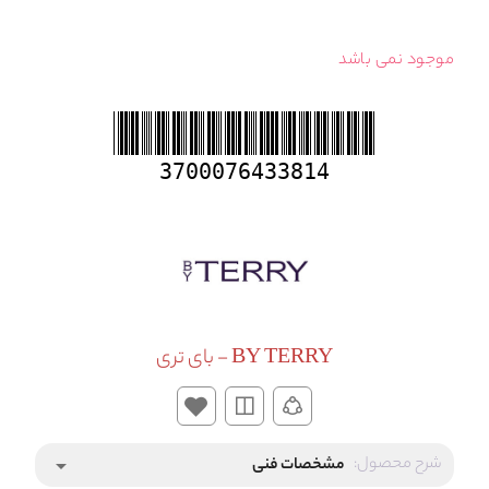
موجود نمی باشد
3700076433814
BY TERRY - بای تری
شرح محصول:
مشخصات فنی
arrow_drop_down