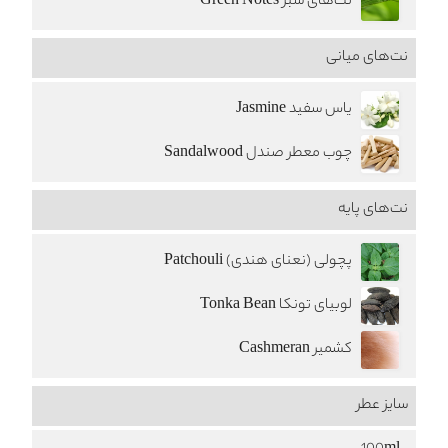
نت‌های سبز Green Notes
نت‌های میانی
یاس سفید Jasmine
چوب معطر صندل Sandalwood
نت‌های پایه
پچولی (نعنای هندی) Patchouli
لوبیای تونکا Tonka Bean
کشمیر Cashmeran
سایز عطر