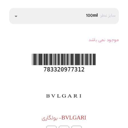
سایز عطر:
100ml
arrow_drop_down
موجود نمی باشد
783320977312
BVLGARI- بولگاری