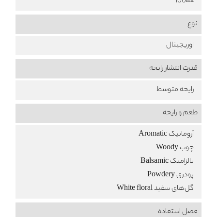
100ml
نوع
اوریجینال
قدرت انتشار رایحه
رایحه متوسط
طعم‌ و رایحه
آروماتیک Aromatic
چوب Woody
بالزامیک Balsamic
پودری Powdery
گل‌های سفید White floral
فصل استفاده