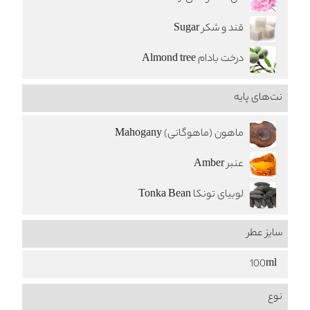
قند و شکر Sugar
درخت بادام Almond tree
نت‌های پایه
ماهون (ماهوگانی) Mahogany
عنبر Amber
لوبیای تونکا Tonka Bean
سایز عطر
100ml
نوع