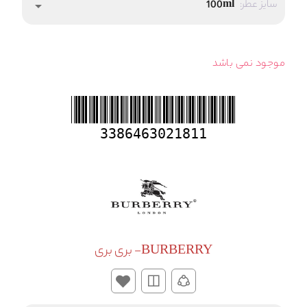
سایز عطر:
100ml
arrow_drop_down
موجود نمی باشد
3386463021811
BURBERRY- بری بری