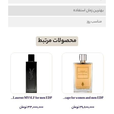
بهترین زمان استفاده
مناسب روز
محصولات مرتبط
Yves Saint Laurent MYSLF for men EDP
Simone Andreoli Tulum Junglescape for women and men EDP
۲۹,۸۰۰,۰۰۰ تومان
۳۳,۰۰۰,۰۰۰ تومان