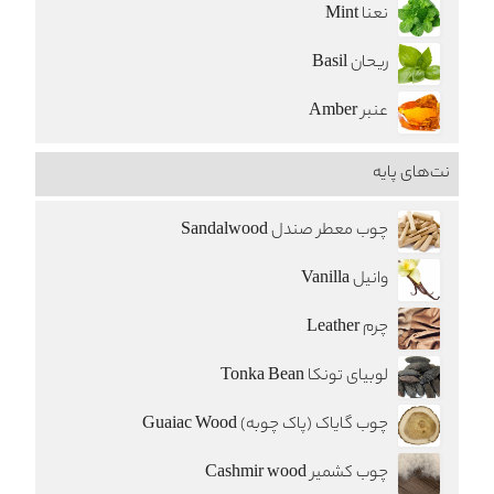
نعنا Mint
ریحان Basil
عنبر Amber
نت‌های پایه
چوب معطر صندل Sandalwood
وانیل Vanilla
چرم Leather
لوبیای تونکا Tonka Bean
چوب گایاک (پاک چوبه) Guaiac Wood
چوب کشمیر Cashmir wood