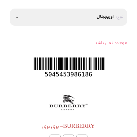
نوع:
اوریجینال
arrow_drop_down
موجود نمی باشد
5045453986186
BURBERRY- بری بری