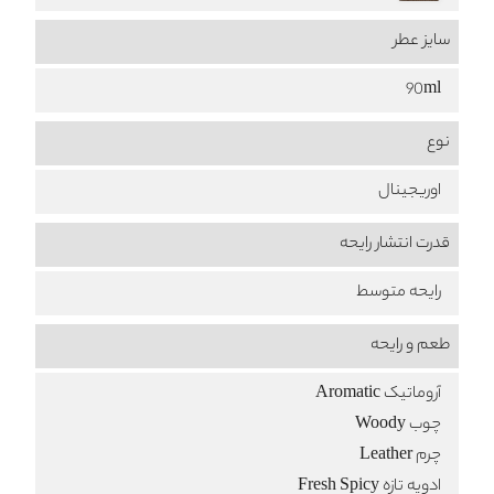
سایز عطر
90ml
نوع
اوریجینال
قدرت انتشار رایحه
رایحه متوسط
طعم‌ و رایحه
آروماتیک Aromatic
چوب Woody
چرم Leather
ادویه تازه Fresh Spicy