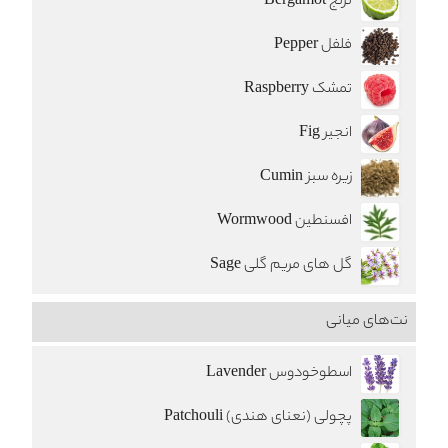
ترنج Bergamot
فلفل Pepper
تمشک Raspberry
انجیر Fig
زیره سبز Cumin
افسنطين Wormwood
گل های مریم گلی Sage
نت‌های میانی
اسطوخودوس Lavender
پچولی (نعنای هندی) Patchouli