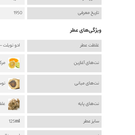
تاریخ معرفی
1950
ویژگی‌های عطر
غلظت عطر
ادو تویلت - au de Toilette
نت‌های آغازین
مرکبات
نت‌های میانی
نت‌های پایه
علف 
سایز عطر
125ml