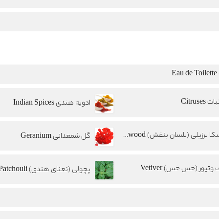
E
 Citruses
ادویه هندی Indian Spices
توسکا برزیلی (بلسان بنفش) Brazilian Rosewood
گل شمعدانی Geranium
وتیور (خس خس) Vetiver
پچولی (نعنای هندی) Patchouli