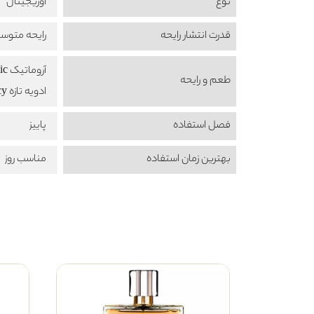
نوع
اوریجینال
قدرت انتشار رایحه
رایحه متوس
آروماتیک Aromatic
طعم‌ و رایحه
ادویه تازه Fresh Spicy
فصل استفاده
پاییز
بهترین زمان استفاده
مناسب روز