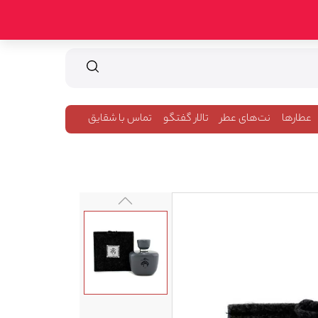
عطارها
نت‌های عطر
تالار گفتگو
تماس با شقایق