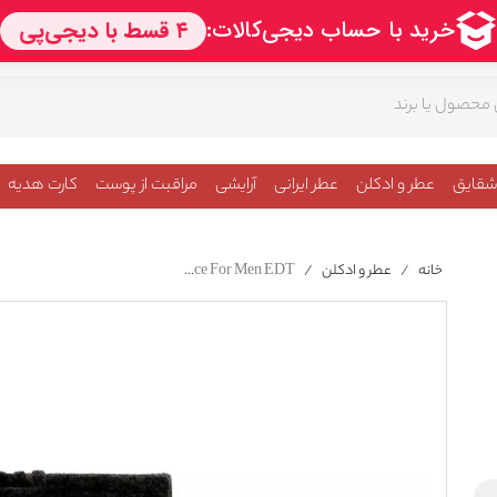
شقایق
عطر و ادکلن
عطر ایرانی
آرایشی
مراقبت از پوست
کارت هدیه
خانه
/
عطر و ادکلن
/
Brooks Brothers Black Fleece For Men EDT