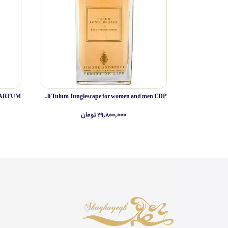
Simone Andreoli Tulum Junglescape for women and men EDP
۲۹,۸۰۰,۰۰۰ تومان