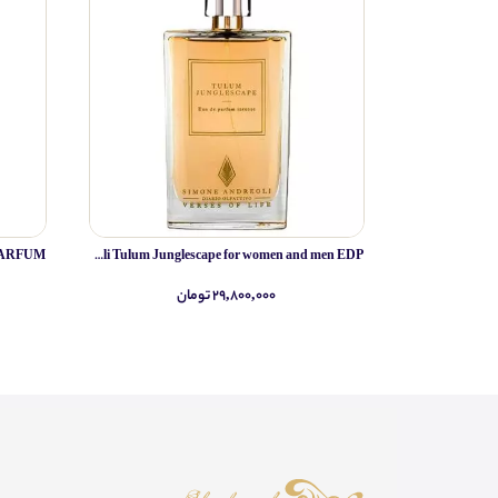
Simone Andreoli Tulum Junglescape for women and men EDP
۲۹,۸۰۰,۰۰۰ تومان