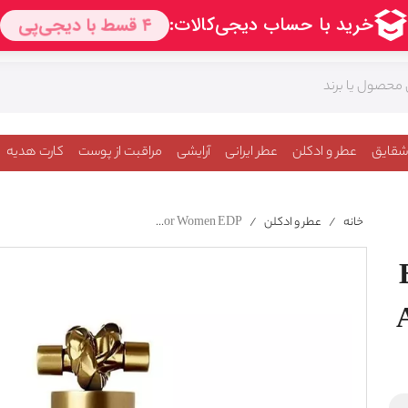
شقایق
عطر و ادکلن
عطر ایرانی
آرایشی
مراقبت از پوست
کارت هدیه
خانه
/
عطر و ادکلن
/
Bottega Veneta Knot Eau Absolue For Women EDP