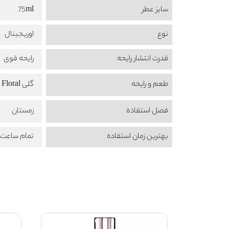
سایز عطر
75ml
نوع
اوریجینال
قدرت انتشار رایحه
رایحه قوی
طعم‌ و رایحه
گلی Floral
فصل استفاده
زمستان
بهترین زمان استفاده
تمام ساعت ش