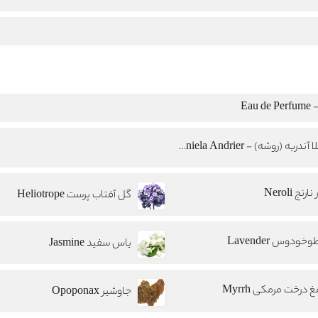
Eau
دنیلا آندریه (روشه) - Daniela Andrier
ارنج Neroli
گل آفتاب پرست Heliotrope
خودوس Lavender
یاس سفید Jasmine
درخت مرمکی Myrrh
جاوشیر Opoponax