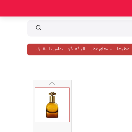
عطارها
نت‌های عطر
تالار گفتگو
تماس با شقایق