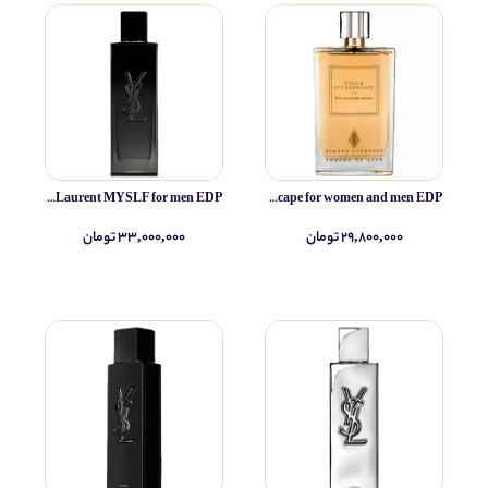
Yves Saint Laurent MYSLF for men EDP
Simone Andreoli Tulum Junglescape for women and men EDP
۲۹,۸۰۰,۰۰۰ تومان
۳۳,۰۰۰,۰۰۰ تومان