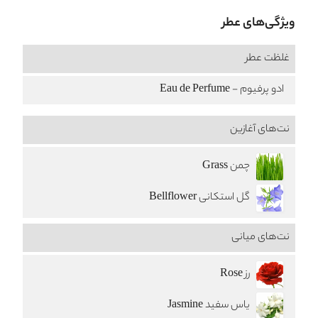
ویژگی‌های عطر
غلظت عطر
ادو پرفیوم - Eau de Perfume
نت‌های آغازین
چمن Grass
گل استکانی Bellflower
نت‌های میانی
رز Rose
یاس سفید Jasmine