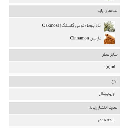
نت‌های پایه
خزه بلوط (نوعی گلسنگ) Oakmoss
دارچین Cinnamon
سایز عطر
100ml
نوع
اوریجینال
قدرت انتشار رایحه
رایحه قوی