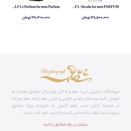
Yves Saint Laurent MYSLF Le Parfum for men Parfum
Yves Saint Laurent MYSLF L Absolu for men PARFUM
۴۹,۵۰۰,۰۰۰ تومان
۳۶,۳۰۰,۰۰۰ تومان
فروشگاه اینترنتی خرید عطر و ادکلن اورجینال شقایق مفتخر به
فروش کلیه برندهای معتبر خارجی و ایرانی عطر زنانه، عطر مردانه
در محیط آنلاین است. هم‌ اکنون به خانواده بزرگ شقایق
بپیوندید و تفاوت را احساس کنید و از خرید خود لذت ببرید.
بیشتر در باره شقایق بدانید