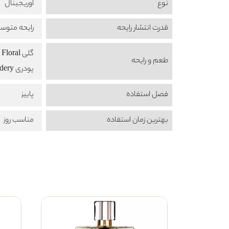
نوع
اوریجینال
قدرت انتشار رایحه
رایحه متوس
گلی Floral
طعم‌ و رایحه
پودری Powdery
فصل استفاده
پاییز
بهترین زمان استفاده
مناسب روز