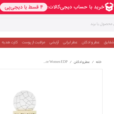
شقایق
عطر و ادکلن
عطر ایرانی
آرایشی
مراقبت از پوست
کارت هدیه
خانه
/
عطر و ادکلن
/
Balenciaga Paris For Women EDP