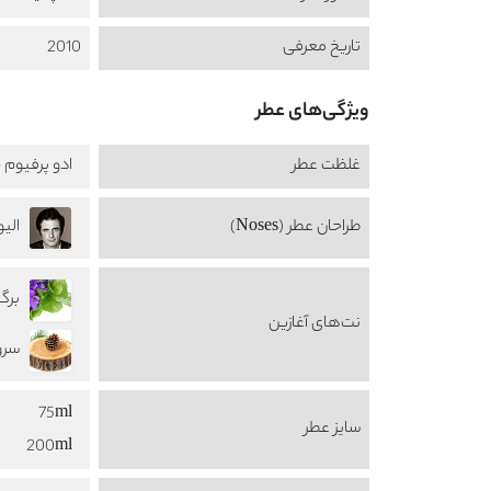
تاریخ معرفی
2010
ویژگی‌های عطر
غلظت عطر
ادو پرفیوم -  de Perfume
طراحان عطر (Noses)
الیویر 
برگ بن
نت‌های آغازین
سرو dar
75ml
سایز عطر
200ml