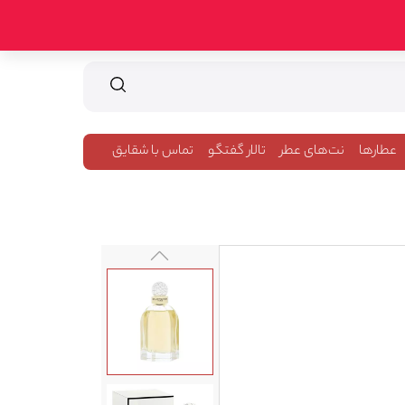
عطارها
نت‌های عطر
تالار گفتگو
تماس با شقایق