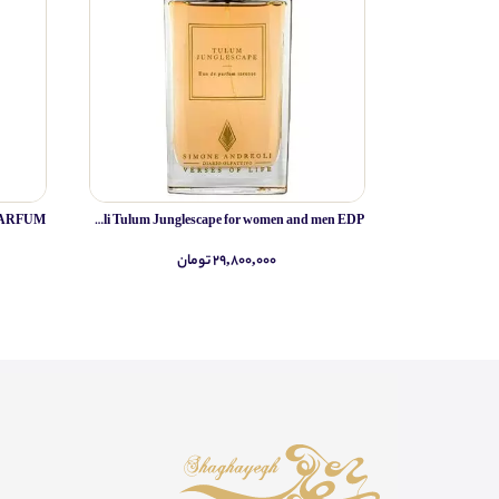
Simone Andreoli Tulum Junglescape for women and men EDP
۲۹,۸۰۰,۰۰۰ تومان