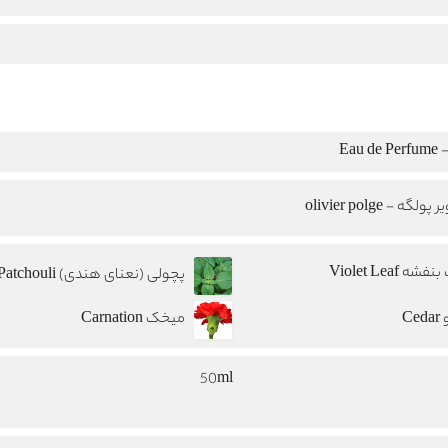
Eau
پولگه - olivier polge
فشه Violet Leaf
پچولی (نعنای هندی) Patchouli
Ce
میخک Carnation
50ml