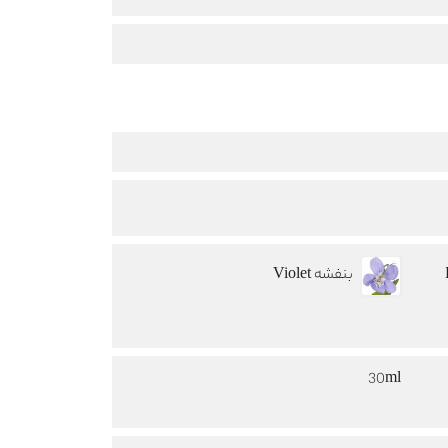
بنفشه Violet
30ml