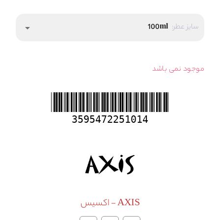
سایز عطر:
100ml
arrow_drop_down
موجود نمی باشد
3595472251014
AXIS - اکسیس