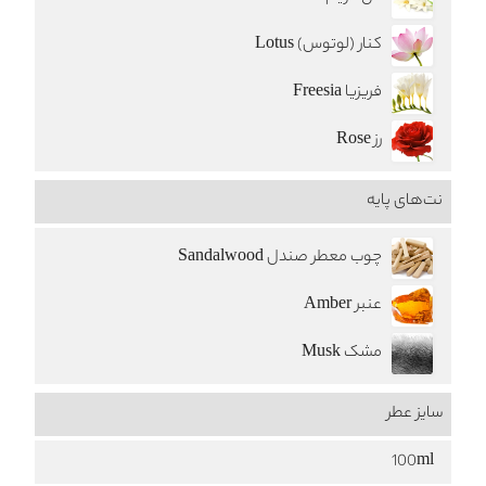
کنار (لوتوس) Lotus
فریزیا Freesia
رز Rose
نت‌های پایه
چوب معطر صندل Sandalwood
عنبر Amber
مشک Musk
سایز عطر
100ml