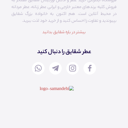
فروشگاه اینترنتی خرید عطر و ادکلن اورجینال شقایق مفتخر به
فروش کلیه برندهای معتبر خارجی و ایرانی عطر زنانه، عطر مردانه
در محیط آنلاین است. هم‌ اکنون به خانواده بزرگ شقایق
بپیوندید و تفاوت را احساس کنید و از خرید خود لذت ببرید.
بیشتر در باره شقایق بدانید
عطر شقایق را دنبال کنید