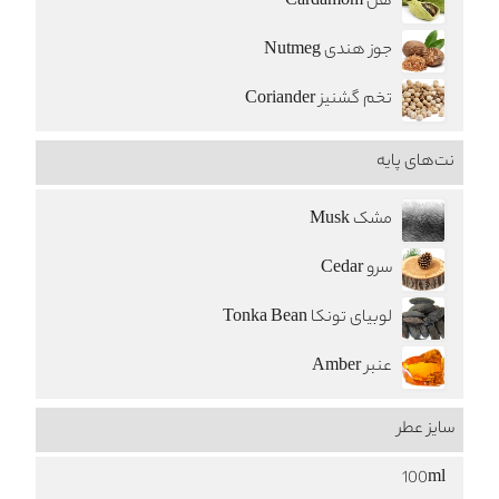
هل Cardamom
جوز هندی Nutmeg
تخم گشنیز Coriander
نت‌های پایه
مشک Musk
سرو Cedar
لوبیای تونکا Tonka Bean
عنبر Amber
سایز عطر
100ml