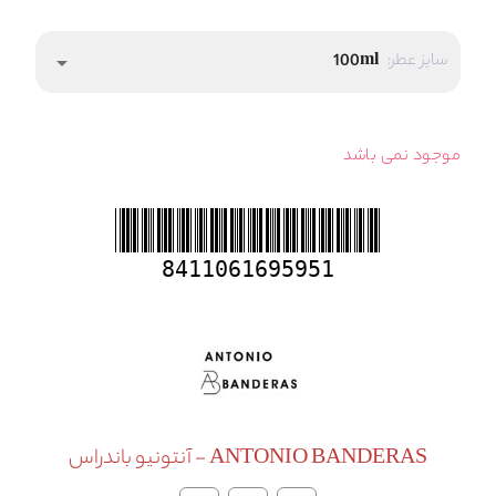
سایز عطر:
100ml
arrow_drop_down
موجود نمی باشد
8411061695951
ANTONIO BANDERAS - آنتونیو باندراس