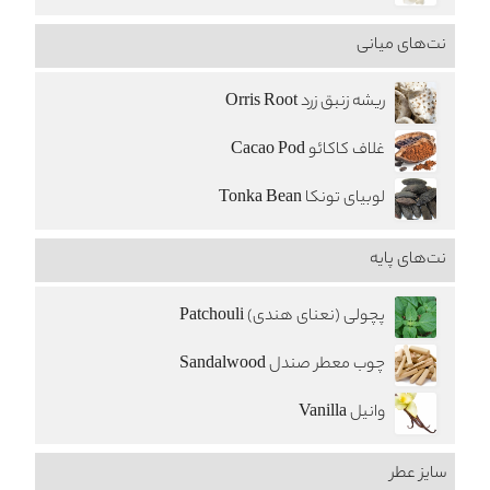
نت‌های میانی
ریشه زنبق زرد Orris Root
غلاف کاکائو Cacao Pod
لوبیای تونکا Tonka Bean
نت‌های پایه
پچولی (نعنای هندی) Patchouli
چوب معطر صندل Sandalwood
وانیل Vanilla
سایز عطر