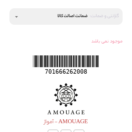
گارانتی و ضمانت:
ضمانت اصالت کالا
arrow_drop_down
موجود نمی باشد
701666262008
AMOUAGE - آمواژ