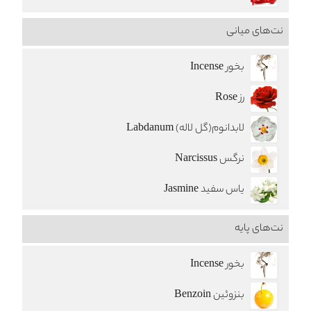
نت‌های میانی
بخور Incense
رز Rose
لابدانوم(گل لاله) Labdanum
نرگس Narcissus
یاس سفید Jasmine
نت‌های پایه
بخور Incense
بنزوئین Benzoin