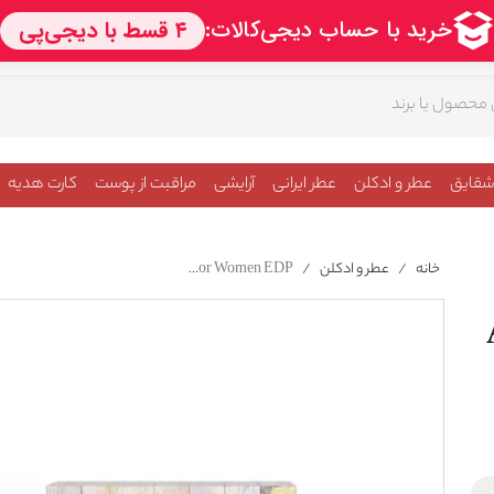
شقایق
عطر و ادکلن
عطر ایرانی
آرایشی
مراقبت از پوست
کارت هدیه
خانه
/
عطر و ادکلن
/
Amouage Beach Hut For Women EDP