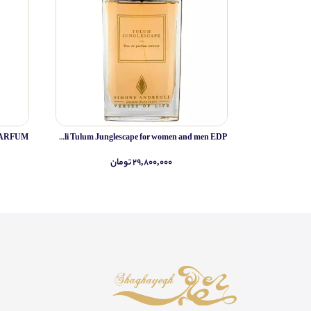
Simone Andreoli Tulum Junglescape for women and men EDP
۲۹,۸۰۰,۰۰۰ تومان