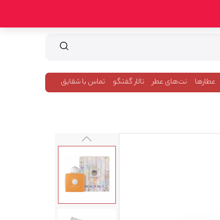
عطارها
نت‌های عطر
تالار گفتگو
تماس با شقایق