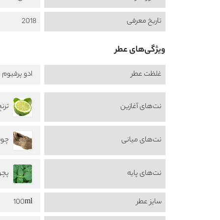
تاریخ معرفی
2018
ویژگی‌های عطر
غلظت عطر
ادو پرفیوم -  de Perfume
نت‌های آغازین
ترنج amot
نت‌های میانی
چوب و
نت‌های پایه
پچول
سایز عطر
100ml