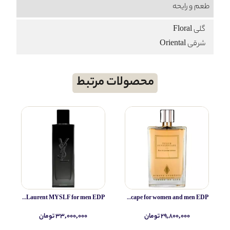
طعم‌ و رایحه
گلی Floral
شرقی Oriental
محصولات مرتبط
Yves Saint Laurent MYSLF for men EDP
Simone Andreoli Tulum Junglescape for women and men EDP
۲۹,۸۰۰,۰۰۰ تومان
۳۳,۰۰۰,۰۰۰ تومان