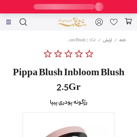
خانه
/
آرایش
/
Pippa Blush Inbloom Blush 2.5Gr
star_border
star_border
star_border
star_border
star_border
Pippa Blush Inbloom Blush
2.5Gr
رژگونه پودری پیپا