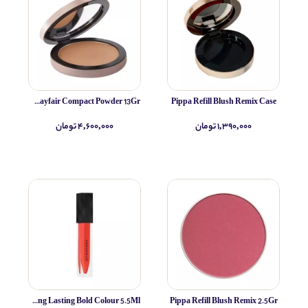
Pippa Poudre Compacte Mayfair Compact Powder 13Gr
Pippa Refill Blush Remix Case
۱,۳۹۰,۰۰۰ تومان
۴,۶۰۰,۰۰۰ تومان
Burberry Lipgloss Kisses Lip Lacquer Long Lasting Bold Colour 5.5Ml
Pippa Refill Blush Remix 2.5Gr