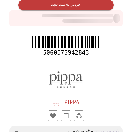
افزودن به سبد خرید
5060573942843
PIPPA - پیپا
شرح محصول: